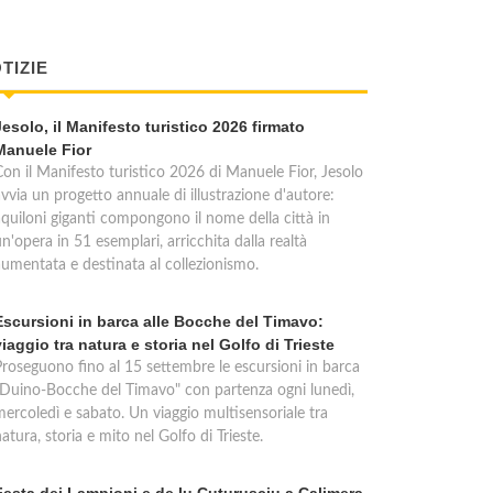
TIZIE
Jesolo, il Manifesto turistico 2026 firmato
Manuele Fior
Con il Manifesto turistico 2026 di Manuele Fior, Jesolo
vvia un progetto annuale di illustrazione d'autore:
aquiloni giganti compongono il nome della città in
n'opera in 51 esemplari, arricchita dalla realtà
aumentata e destinata al collezionismo.
Escursioni in barca alle Bocche del Timavo:
viaggio tra natura e storia nel Golfo di Trieste
Proseguono fino al 15 settembre le escursioni in barca
"Duino-Bocche del Timavo" con partenza ogni lunedì,
mercoledì e sabato. Un viaggio multisensoriale tra
atura, storia e mito nel Golfo di Trieste.