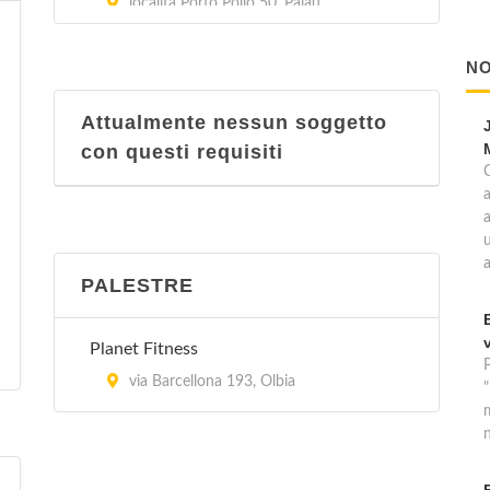
località Porto Pollo 50, Palau
Yacht Club Poltu Quatu
NO
località Poltu Quatu , Arzachena
Attualmente nessun soggetto
con questi requisiti
a
u
PALESTRE
Planet Fitness
via Barcellona 193, Olbia
n