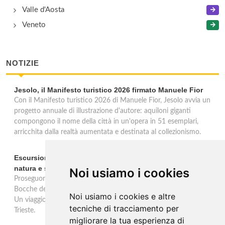
Valle d'Aosta
Veneto
NOTIZIE
Jesolo, il Manifesto turistico 2026 firmato Manuele Fior
Con il Manifesto turistico 2026 di Manuele Fior, Jesolo avvia un
progetto annuale di illustrazione d'autore: aquiloni giganti
compongono il nome della città in un'opera in 51 esemplari,
arricchita dalla realtà aumentata e destinata al collezionismo.
Escursioni in barca alle Bocche del Timavo: viaggio tra
natura e storia nel Golfo di Trieste
Noi usiamo i cookies
Proseguono fino al 15 settembre le escursioni in barca "Duino-
Bocche del Timavo" con partenza ogni lunedì, mercoledì e sabato.
Noi usiamo i cookies e altre
Un viaggio multisensoriale tra natura, storia e mito nel Golfo di
tecniche di tracciamento per
Trieste.
migliorare la tua esperienza di