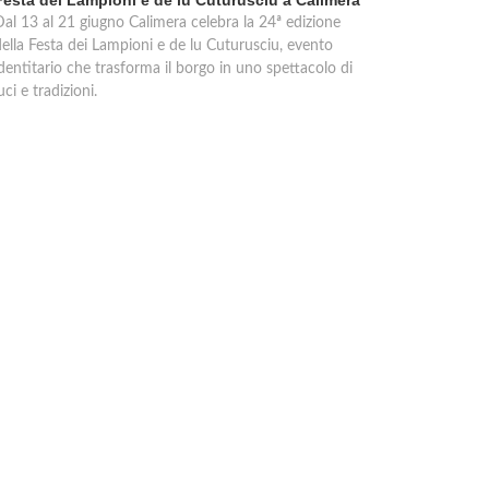
Festa dei Lampioni e de lu Cuturusciu a Calimera
Dal 13 al 21 giugno Calimera celebra la 24ª edizione
della Festa dei Lampioni e de lu Cuturusciu, evento
dentitario che trasforma il borgo in uno spettacolo di
uci e tradizioni.