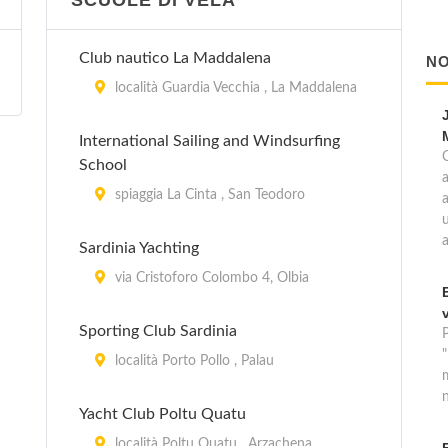
SCUOLE DI VELA
Club nautico La Maddalena
NO
località Guardia Vecchia , La Maddalena
International Sailing and Windsurfing
School
a
spiaggia La Cinta , San Teodoro
u
Sardinia Yachting
via Cristoforo Colombo 4, Olbia
Sporting Club Sardinia
località Porto Pollo , Palau
n
Yacht Club Poltu Quatu
località Poltu Quatu , Arzachena