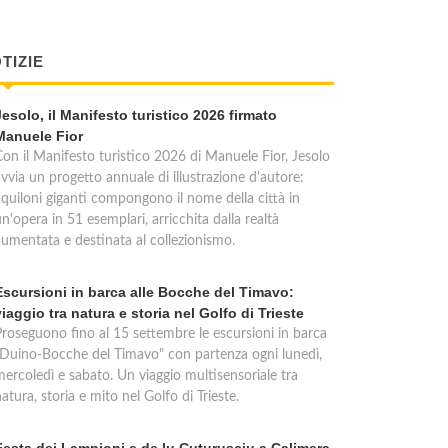
TIZIE
Jesolo, il Manifesto turistico 2026 firmato
Manuele Fior
Con il Manifesto turistico 2026 di Manuele Fior, Jesolo
vvia un progetto annuale di illustrazione d'autore:
aquiloni giganti compongono il nome della città in
n'opera in 51 esemplari, arricchita dalla realtà
aumentata e destinata al collezionismo.
Escursioni in barca alle Bocche del Timavo:
viaggio tra natura e storia nel Golfo di Trieste
Proseguono fino al 15 settembre le escursioni in barca
"Duino-Bocche del Timavo" con partenza ogni lunedì,
mercoledì e sabato. Un viaggio multisensoriale tra
atura, storia e mito nel Golfo di Trieste.