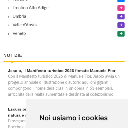
Trentino Alto Adige
Umbria
Valle d'Aosta
Veneto
NOTIZIE
Jesolo, il Manifesto turistico 2026 firmato Manuele Fior
Con il Manifesto turistico 2026 di Manuele Fior, Jesolo avvia un
progetto annuale di illustrazione d'autore: aquiloni giganti
compongono il nome della città in un'opera in 51 esemplari,
arricchita dalla realtà aumentata e destinata al collezionismo.
Escursioni in barca alle Bocche del Timavo: viaggio tra
natura e storia nel Golfo di Trieste
Noi usiamo i cookies
Proseguono fino al 15 settembre le escursioni in barca "Duino-
Bocche del Timavo" con partenza ogni lunedì, mercoledì e sabato.