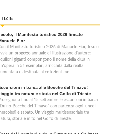
TIZIE
Jesolo, il Manifesto turistico 2026 firmato
Manuele Fior
Con il Manifesto turistico 2026 di Manuele Fior, Jesolo
vvia un progetto annuale di illustrazione d'autore:
aquiloni giganti compongono il nome della città in
n'opera in 51 esemplari, arricchita dalla realtà
aumentata e destinata al collezionismo.
Escursioni in barca alle Bocche del Timavo:
viaggio tra natura e storia nel Golfo di Trieste
Proseguono fino al 15 settembre le escursioni in barca
"Duino-Bocche del Timavo" con partenza ogni lunedì,
mercoledì e sabato. Un viaggio multisensoriale tra
atura, storia e mito nel Golfo di Trieste.