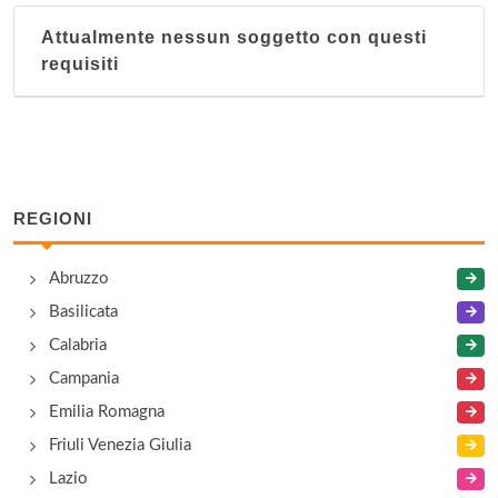
via Giovanni XXIII 24, Macomer
Attualmente nessun soggetto con questi
requisiti
REGIONI
Abruzzo
Basilicata
Calabria
Campania
Emilia Romagna
Friuli Venezia Giulia
Lazio