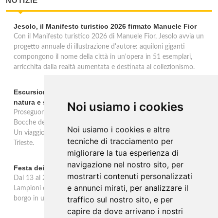
NOTIZIE
Jesolo, il Manifesto turistico 2026 firmato Manuele Fior
Con il Manifesto turistico 2026 di Manuele Fior, Jesolo avvia un
progetto annuale di illustrazione d'autore: aquiloni giganti
compongono il nome della città in un'opera in 51 esemplari,
arricchita dalla realtà aumentata e destinata al collezionismo.
Escursioni in barca alle Bocche del Timavo: viaggio tra
natura e storia nel Golfo di Trieste
Noi usiamo i cookies
Proseguono fino al 15 settembre le escursioni in barca "Duino-
Bocche del Timavo" con partenza ogni lunedì, mercoledì e sabato.
Noi usiamo i cookies e altre
Un viaggio multisensoriale tra natura, storia e mito nel Golfo di
tecniche di tracciamento per
Trieste.
migliorare la tua esperienza di
navigazione nel nostro sito, per
Festa dei Lampioni e de lu Cuturusciu a Calimera
mostrarti contenuti personalizzati
Dal 13 al 21 giugno Calimera celebra la 24ª edizione della Festa dei
e annunci mirati, per analizzare il
Lampioni e de lu Cuturusciu, evento identitario che trasforma il
traffico sul nostro sito, e per
borgo in uno spettacolo di luci e tradizioni.
capire da dove arrivano i nostri