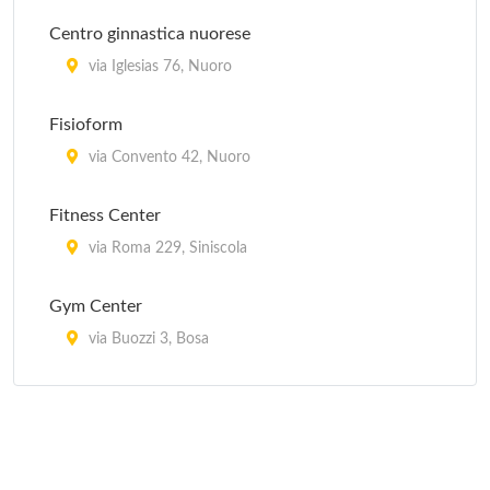
Centro ginnastica nuorese
via Iglesias 76, Nuoro
Fisioform
via Convento 42, Nuoro
Fitness Center
via Roma 229, Siniscola
Gym Center
via Buozzi 3, Bosa
Gymnasium club
via Macomer 7, Nuoro
Physical club