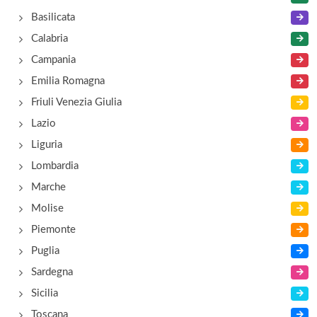
via Galileo Galilei 32, Trento
Basilicata
Calabria
Campania
Emilia Romagna
Friuli Venezia Giulia
Lazio
Liguria
Lombardia
Marche
Molise
Piemonte
Puglia
Sardegna
Sicilia
Toscana