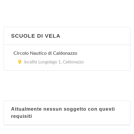
Centro ippico Action Horse Trentino Endurance
Team
località Polsa , Brentonico
SCUOLE DI VELA
Centro Ippico Castel Beseno
Circolo Nautico di Caldonazzo
via Cesare Battisti , Calliano
località Lungolago 1, Caldonazzo
Centro Ippico Paradiso
località Carpeneda , Folgaria
Centro Ippico Val Rendena
località Pineta , Pinzolo
Attualmente nessun soggetto con questi
requisiti
Cis Due Laghi
località Campolongo 135, Baselga di Pinè