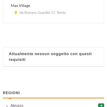
Max Village
via Romano Guardini 17, Trento
Palestra Fogazzaro
via Antonio Fogazzaro 2, Trento
Palestra Joy
via dei Molini 128, Trento
Attualmente nessun soggetto con questi
requisiti
Star Club
via del Brennero 171/9, Trento
Trim
via Eusebio Chini 99/1, Trento
REGIONI
Xistum
Abruzzo