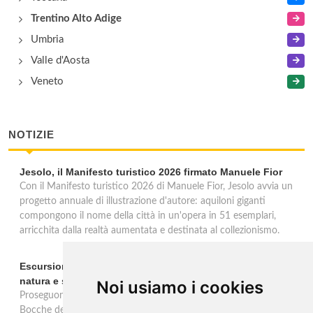
Trentino Alto Adige
Umbria
Valle d'Aosta
Veneto
NOTIZIE
Jesolo, il Manifesto turistico 2026 firmato Manuele Fior
Con il Manifesto turistico 2026 di Manuele Fior, Jesolo avvia un
progetto annuale di illustrazione d'autore: aquiloni giganti
compongono il nome della città in un'opera in 51 esemplari,
arricchita dalla realtà aumentata e destinata al collezionismo.
Escursioni in barca alle Bocche del Timavo: viaggio tra
natura e storia nel Golfo di Trieste
Noi usiamo i cookies
Proseguono fino al 15 settembre le escursioni in barca "Duino-
Bocche del Timavo" con partenza ogni lunedì, mercoledì e sabato.