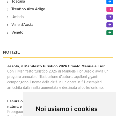
Toscana
Trentino Alto Adige
Umbria
Valle d'Aosta
Veneto
NOTIZIE
Jesolo, il Manifesto turistico 2026 firmato Manuele Fior
Con il Manifesto turistico 2026 di Manuele Fior, Jesolo avvia un
progetto annuale di illustrazione d'autore: aquiloni giganti
compongono il nome della città in un'opera in 51 esemplari,
arricchita dalla realtà aumentata e destinata al collezionismo.
Escursioni in barca alle Bocche del Timavo: viaggio tra
natura e storia nel Golfo di Trieste
Noi usiamo i cookies
Proseguono fino al 15 settembre le escursioni in barca "Duino-