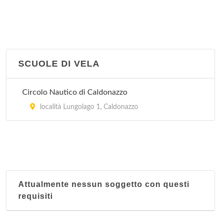
località Polsa , Brentonico
Centro Ippico Castel Beseno
via Cesare Battisti , Calliano
SCUOLE DI VELA
Centro Ippico Paradiso
Circolo Nautico di Caldonazzo
località Carpeneda , Folgaria
località Lungolago 1, Caldonazzo
Centro Ippico Val Rendena
località Pineta , Pinzolo
Cis Due Laghi
località Campolongo 135, Baselga di Pinè
Attualmente nessun soggetto con questi
requisiti
Club Ippico San Giorgio
località San Giorgio , Arco