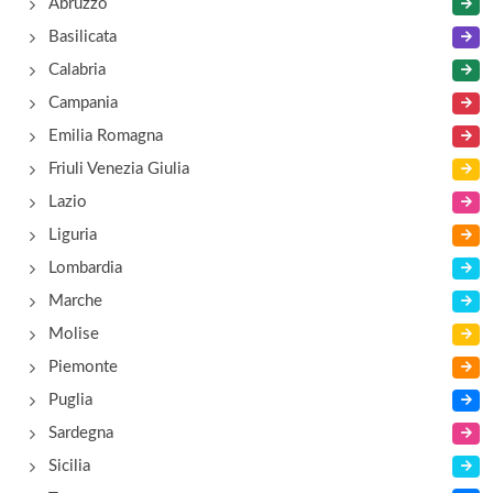
Trim
Abruzzo
via Eusebio Chini 99/1, Trento
Basilicata
Calabria
Xistum
Campania
via Galileo Galilei 32, Trento
Emilia Romagna
Friuli Venezia Giulia
Lazio
Liguria
Lombardia
Marche
Molise
Piemonte
Puglia
Sardegna
Sicilia