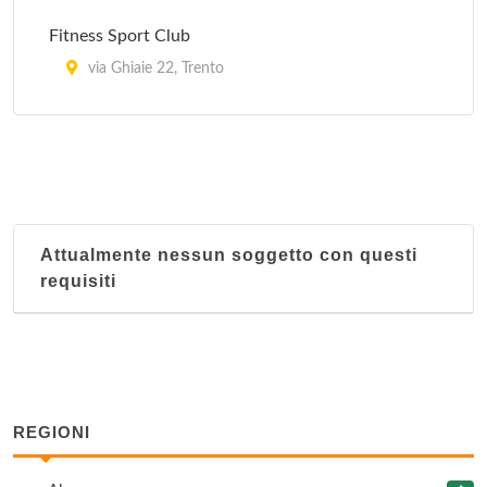
Fitness Sport Club
via Ghiaie 22, Trento
Max Village
via Romano Guardini 17, Trento
Palestra Fogazzaro
via Antonio Fogazzaro 2, Trento
Attualmente nessun soggetto con questi
requisiti
Palestra Joy
via dei Molini 128, Trento
Star Club
via del Brennero 171/9, Trento
REGIONI