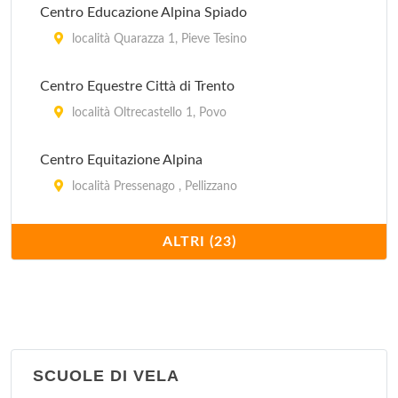
Centro Educazione Alpina Spiado
località Quarazza 1, Pieve Tesino
Centro Equestre Città di Trento
località Oltrecastello 1, Povo
Centro Equitazione Alpina
località Pressenago , Pellizzano
Centro Ippico "La Roccia"
ALTRI (23)
località San Rocco 10, Villazzano
Centro Ippico Castel Beseno
via Cesare Battisti , Calliano
SCUOLE DI VELA
Centro Ippico Paradiso