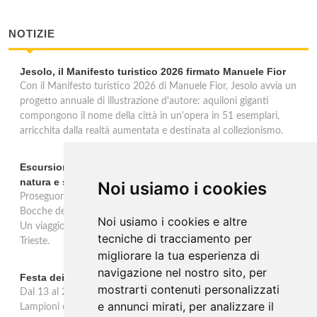
NOTIZIE
Jesolo, il Manifesto turistico 2026 firmato Manuele Fior
Con il Manifesto turistico 2026 di Manuele Fior, Jesolo avvia un
progetto annuale di illustrazione d'autore: aquiloni giganti
compongono il nome della città in un'opera in 51 esemplari,
arricchita dalla realtà aumentata e destinata al collezionismo.
Escursioni in barca alle Bocche del Timavo: viaggio tra
natura e storia nel Golfo di Trieste
Noi usiamo i cookies
Proseguono fino al 15 settembre le escursioni in barca "Duino-
Bocche del Timavo" con partenza ogni lunedì, mercoledì e sabato.
Noi usiamo i cookies e altre
Un viaggio multisensoriale tra natura, storia e mito nel Golfo di
tecniche di tracciamento per
Trieste.
migliorare la tua esperienza di
navigazione nel nostro sito, per
Festa dei Lampioni e de lu Cuturusciu a Calimera
mostrarti contenuti personalizzati
Dal 13 al 21 giugno Calimera celebra la 24ª edizione della Festa dei
e annunci mirati, per analizzare il
Lampioni e de lu Cuturusciu, evento identitario che trasforma il