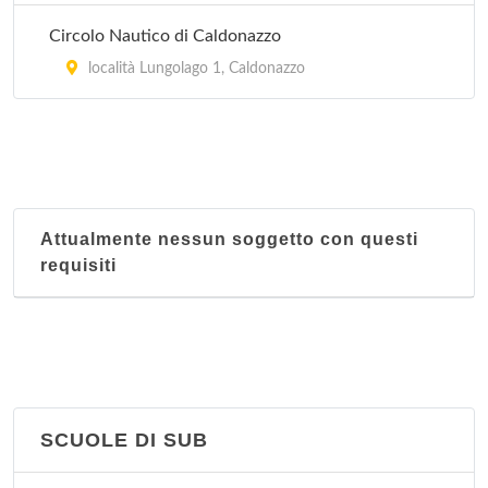
località Carpeneda , Folgaria
Circolo Nautico di Caldonazzo
Centro Ippico Val Rendena
località Lungolago 1, Caldonazzo
località Pineta , Pinzolo
Cis Due Laghi
località Campolongo 135, Baselga di Pinè
Attualmente nessun soggetto con questi
Club Ippico San Giorgio
requisiti
località San Giorgio , Arco
SCUOLE DI SUB