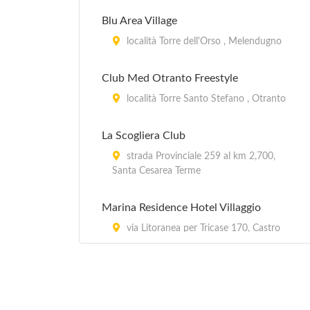
Blu Area Village
località Torre dell'Orso , Melendugno
Club Med Otranto Freestyle
località Torre Santo Stefano , Otranto
La Scogliera Club
strada Provinciale 259 al km 2,700,
Santa Cesarea Terme
Marina Residence Hotel Villaggio
via Litoranea per Tricase 170, Castro
Mondodoro
strada Provinciale Squinzano - Torre
Rinalda al km 2,5, Trepuzzi