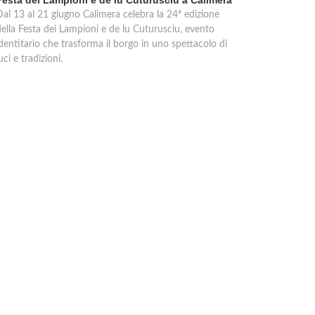
Festa dei Lampioni e de lu Cuturusciu a Calimera
Dal 13 al 21 giugno Calimera celebra la 24ª edizione
della Festa dei Lampioni e de lu Cuturusciu, evento
dentitario che trasforma il borgo in uno spettacolo di
uci e tradizioni.