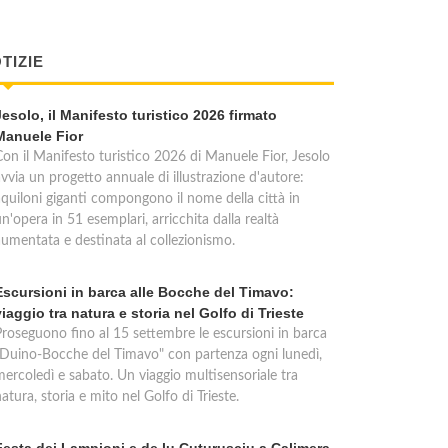
TIZIE
Jesolo, il Manifesto turistico 2026 firmato
Manuele Fior
Con il Manifesto turistico 2026 di Manuele Fior, Jesolo
vvia un progetto annuale di illustrazione d'autore:
aquiloni giganti compongono il nome della città in
n'opera in 51 esemplari, arricchita dalla realtà
aumentata e destinata al collezionismo.
Escursioni in barca alle Bocche del Timavo:
viaggio tra natura e storia nel Golfo di Trieste
Proseguono fino al 15 settembre le escursioni in barca
"Duino-Bocche del Timavo" con partenza ogni lunedì,
mercoledì e sabato. Un viaggio multisensoriale tra
atura, storia e mito nel Golfo di Trieste.