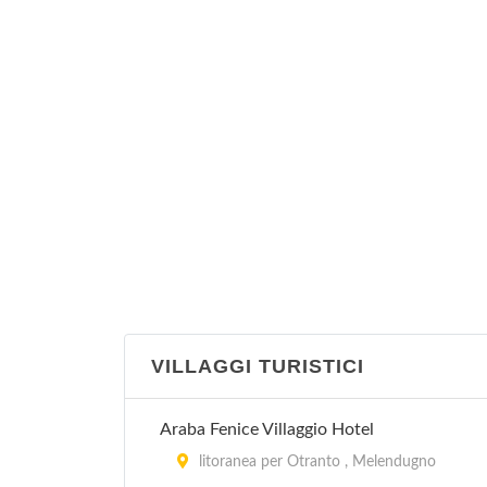
località Baia Verde , Gallipoli
Banzay Surf Beach
località Baia Verde , Gallipoli
Belvedere
località Belvedere , Porto Cesareo
VILLAGGI TURISTICI
Araba Fenice Villaggio Hotel
litoranea per Otranto , Melendugno